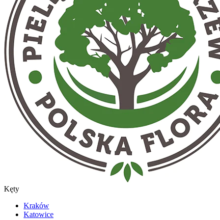
Kęty
Kraków
Katowice