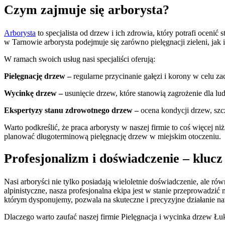
Czym zajmuje się arborysta?
Arborysta
to specjalista od drzew i ich zdrowia, który potrafi oceni
w Tarnowie arborysta podejmuje się zarówno pielęgnacji zieleni, ja
W ramach swoich usług nasi specjaliści oferują:
Pielęgnację drzew –
regularne przycinanie gałęzi i korony w celu zac
Wycinkę drzew –
usunięcie drzew, które stanowią zagrożenie dla l
Ekspertyzy stanu zdrowotnego drzew –
ocena kondycji drzew, szcz
Warto podkreślić, że praca arborysty w naszej firmie to coś więcej ni
planować długoterminową pielęgnację drzew w miejskim otoczeniu.
Profesjonalizm i doświadczenie – klucz
Nasi arboryści nie tylko posiadają wieloletnie doświadczenie, ale 
alpinistyczne, nasza profesjonalna ekipa jest w stanie przeprowadz
którym dysponujemy, pozwala na skuteczne i precyzyjne działanie 
Dlaczego warto zaufać naszej firmie Pielęgnacja i wycinka drzew Ł