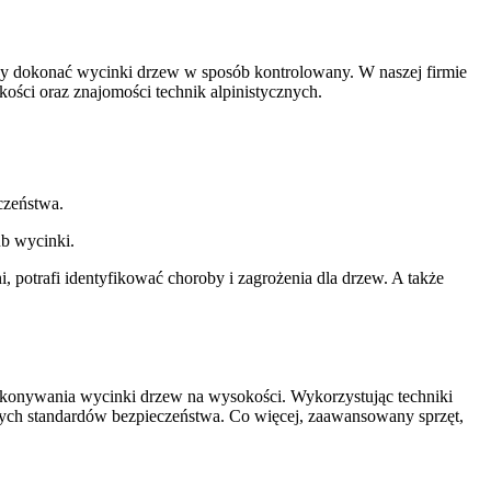
trzeby dokonać wycinki drzew w sposób kontrolowany. W naszej firmie
ości oraz znajomości technik alpinistycznych.
czeństwa.
ub wycinki.
ni, potrafi identyfikować choroby i zagrożenia dla drzew. A także
 wykonywania wycinki drzew na wysokości. Wykorzystując techniki
szych standardów bezpieczeństwa. Co więcej, zaawansowany sprzęt,