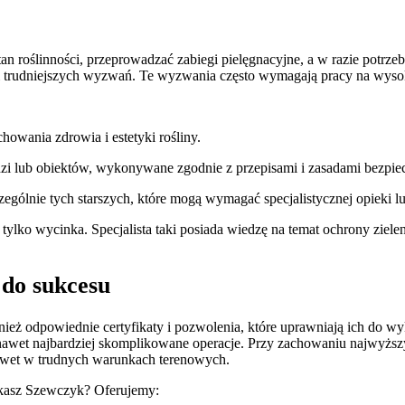
ć stan roślinności, przeprowadzać zabiegi pielęgnacyjne, a w razie po
k i trudniejszych wyzwań. Te wyzwania często wymagają pracy na wysok
howania zdrowia i estetyki rośliny.
udzi lub obiektów, wykonywane zgodnie z przepisami i zasadami bezpie
ególnie tych starszych, które mogą wymagać specjalistycznej opieki l
ż tylko wycinka. Specjalista taki posiada wiedzę na temat ochrony ziele
 do sukcesu
również odpowiednie certyfikaty i pozwolenia, które uprawniają ich do
ić nawet najbardziej skomplikowane operacje. Przy zachowaniu najwyż
nawet w trudnych warunkach terenowych.
ukasz Szewczyk? Oferujemy: